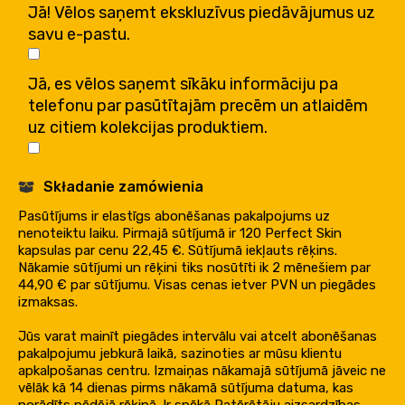
Jā! Vēlos saņemt ekskluzīvus piedāvājumus uz
savu e-pastu.
Jā, es vēlos saņemt sīkāku informāciju pa
telefonu par pasūtītajām precēm un atlaidēm
uz citiem kolekcijas produktiem.
Składanie zamówienia
Pasūtījums ir elastīgs abonēšanas pakalpojums uz
nenoteiktu laiku. Pirmajā sūtījumā ir 120 Perfect Skin
kapsulas par cenu 22,45 €. Sūtījumā iekļauts rēķins.
Nākamie sūtījumi un rēķini tiks nosūtīti ik 2 mēnešiem par
44,90 € par sūtījumu. Visas cenas ietver PVN un piegādes
izmaksas.
Jūs varat mainīt piegādes intervālu vai atcelt abonēšanas
pakalpojumu jebkurā laikā, sazinoties ar mūsu klientu
apkalpošanas centru. Izmaiņas nākamajā sūtījumā jāveic ne
vēlāk kā 14 dienas pirms nākamā sūtījuma datuma, kas
norādīts pēdējā rēķinā. Ir spēkā Patērētāju aizsardzības