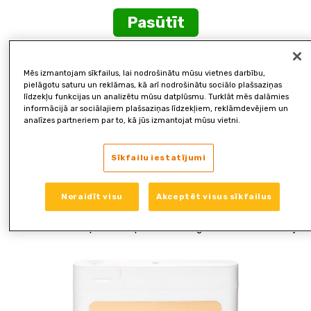
Pasūtīt
Perfect Skin
Mēs izmantojam sīkfailus, lai nodrošinātu mūsu vietnes darbību,
pielāgotu saturu un reklāmas, kā arī nodrošinātu sociālo plašsaziņas
Perfect Skin + ir produkts, kas izstrādāts kopā ar ekspertiem
līdzekļu funkcijas un analizētu mūsu datplūsmu. Turklāt mēs dalāmies
informācijā ar sociālajiem plašsaziņas līdzekļiem, reklāmdevējiem un
skaistuma uzturēšanai. Papildus ārējai ādas kopšanai ir svarīgi
analīzes partneriem par to, kā jūs izmantojat mūsu vietni.
nodrošināt pietiekamu visu uzturvielu daudzumu organismā, kas
nepieciešami veselīgai ādai.
Sīkfailu iestatījumi
Ādas veselību ietekmējošus vitamīnus un minerālvielas, ko
Eiropas Pārtikas nekaitīguma iestāde (EFSA) un Eiropas Komisij
Noraidīt visu
Akceptēt visus sīkfailus
(EK) ir oficiāli apstiprinājušas kā labvēlīgu ietekmi uz ādas
veselību. Klīniski pētīts un patentēts augu ekstrakta savienojum