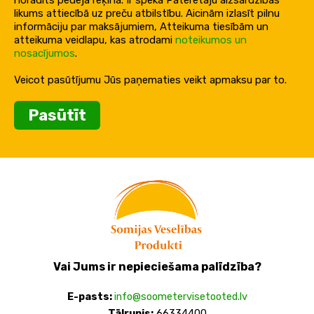
likums attiecībā uz preču atbilstību. Aicinām izlasīt pilnu
informāciju par maksājumiem, Atteikuma tiesībām un
atteikuma veidlapu, kas atrodami
noteikumos un
nosacījumos
.
Veicot pasūtījumu Jūs paņematies veikt apmaksu par to.
Pasūtīt
Vai Jums ir nepieciešama palīdzība?
E-pasts:
info@soometervisetooted.lv
Tālrunis:
66334400