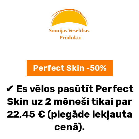
Skip
to
content
Perfect Skin -50%
✔ Es vēlos pasūtīt Perfect
Skin uz 2 mēneši tikai par
22,45 € (piegāde iekļauta
cenā).