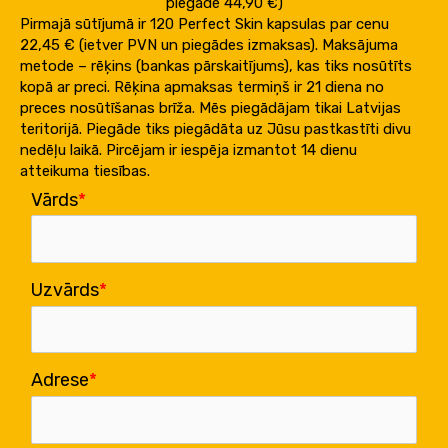
piegāde 44,90 €)
Pirmajā sūtījumā ir 120 Perfect Skin kapsulas par cenu
22,45 € (ietver PVN un piegādes izmaksas). Maksājuma
metode – rēķins (bankas pārskaitījums), kas tiks nosūtīts
kopā ar preci. Rēķina apmaksas termiņš ir 21 diena no
preces nosūtīšanas brīža. Mēs piegādājam tikai Latvijas
teritorijā. Piegāde tiks piegādāta uz Jūsu pastkastīti divu
nedēļu laikā. Pircējam ir iespēja izmantot 14 dienu
atteikuma tiesības.
Vārds
Uzvārds
Adrese