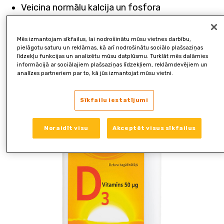
Veicina normālu kalcija un fosfora
uzsūkšanos/izmantošanu.
Veicina normālu kalcija līmeni asinīs.Palīdz
Mēs izmantojam sīkfailus, lai nodrošinātu mūsu vietnes darbību,
uzturēt kaulus .
pielāgotu saturu un reklāmas, kā arī nodrošinātu sociālo plašsaziņas
Palīdz uzturēt normālu muskuļu darbību.Palīdz
līdzekļu funkcijas un analizētu mūsu datplūsmu. Turklāt mēs dalāmies
informācijā ar sociālajiem plašsaziņas līdzekļiem, reklāmdevējiem un
uzturēt zobu veselību.
analīzes partneriem par to, kā jūs izmantojat mūsu vietni.
Veicina imūnsistēmas darbību.Piedalās šūnu
dalīšanās procesā.
Sīkfailu iestatījumi
Noraidīt visu
Akceptēt visus sīkfailus