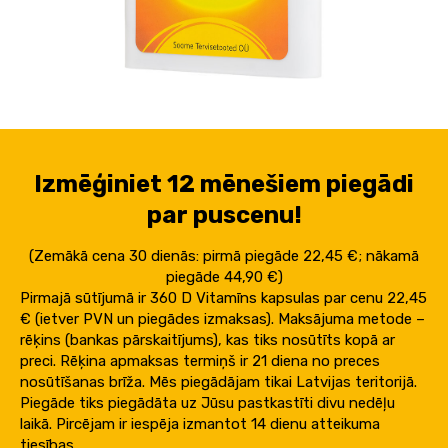
Izmēģiniet 12 mēnešiem piegādi
par puscenu!
(Zemākā cena 30 dienās: pirmā piegāde 22,45 €; nākamā
piegāde 44,90 €)
Pirmajā sūtījumā ir 360 D Vitamīns kapsulas par cenu 22,45
€ (ietver PVN un piegādes izmaksas). Maksājuma metode –
rēķins (bankas pārskaitījums), kas tiks nosūtīts kopā ar
preci. Rēķina apmaksas termiņš ir 21 diena no preces
nosūtīšanas brīža. Mēs piegādājam tikai Latvijas teritorijā.
Piegāde tiks piegādāta uz Jūsu pastkastīti divu nedēļu
laikā. Pircējam ir iespēja izmantot 14 dienu atteikuma
tiesības.