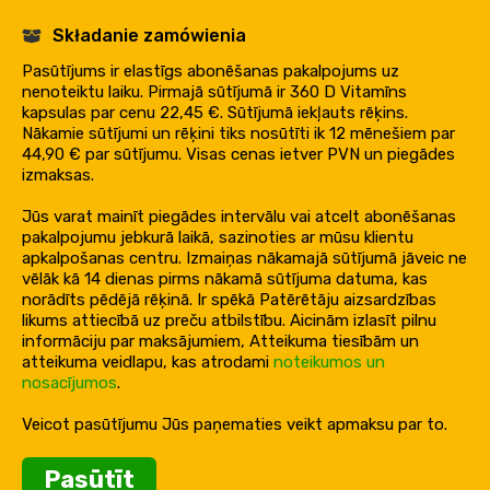
Składanie zamówienia
Pasūtījums ir elastīgs abonēšanas pakalpojums uz
nenoteiktu laiku. Pirmajā sūtījumā ir 360 D Vitamīns
kapsulas par cenu 22,45 €. Sūtījumā iekļauts rēķins.
Nākamie sūtījumi un rēķini tiks nosūtīti ik 12 mēnešiem par
44,90 € par sūtījumu. Visas cenas ietver PVN un piegādes
izmaksas.
Jūs varat mainīt piegādes intervālu vai atcelt abonēšanas
pakalpojumu jebkurā laikā, sazinoties ar mūsu klientu
apkalpošanas centru. Izmaiņas nākamajā sūtījumā jāveic ne
vēlāk kā 14 dienas pirms nākamā sūtījuma datuma, kas
norādīts pēdējā rēķinā. Ir spēkā Patērētāju aizsardzības
likums attiecībā uz preču atbilstību. Aicinām izlasīt pilnu
informāciju par maksājumiem, Atteikuma tiesībām un
atteikuma veidlapu, kas atrodami
noteikumos un
nosacījumos
.
Veicot pasūtījumu Jūs paņematies veikt apmaksu par to.
Pasūtīt