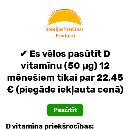
Skip
to
content
✔ Es vēlos pasūtīt D
vitamīnu (50 µg) 12
mēnešiem tikai par 22,45
€ (piegāde iekļauta cenā)
Pasūtīt
D vitamīna priekšrocības: