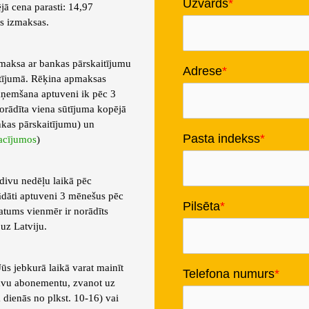
Uzvārds
ā cena parasti: 14,97
s izmaksas.
pmaksa ar bankas pārskaitījumu
Adrese
ūtījumā. Rēķina apmaksas
aņemšana aptuveni ik pēc 3
norādīta viena sūtījuma kopējā
nkas pārskaitījumu) un
Pasta indekss
acījumos
)
divu nedēļu laikā pēc
ādāti aptuveni 3 mēnešus pēc
Pilsēta
atums vienmēr ir norādīts
 uz Latviju.
ūs jebkurā laikā varat mainīt
Telefona numurs
savu abonementu, zvanot uz
dienās no plkst. 10-16) vai