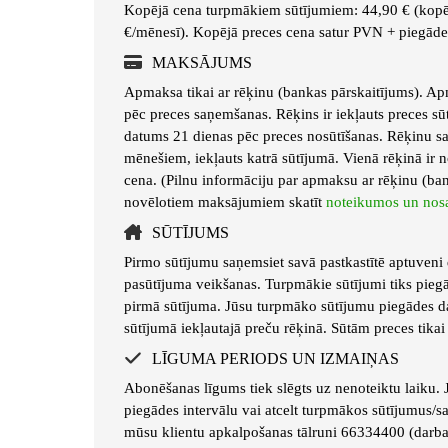
Kopējā cena turpmākiem sūtījumiem: 44,90 € (kopēj
€/mēnesī). Kopējā preces cena satur PVN + piegāde
MAKSĀJUMS
Apmaksa tikai ar rēķinu (bankas pārskaitījums). A
pēc preces saņemšanas. Rēķins ir iekļauts preces s
datums 21 dienas pēc preces nosūtīšanas. Rēķinu s
mēnešiem, iekļauts katrā sūtījumā. Vienā rēķinā ir 
cena. (Pilnu informāciju par apmaksu ar rēķinu (ba
novēlotiem maksājumiem skatīt
noteikumos un nos
SŪTĪJUMS
Pirmo sūtījumu saņemsiet savā pastkastītē aptuveni 
pasūtījuma veikšanas. Turpmākie sūtījumi tiks pieg
pirmā sūtījuma. Jūsu turpmāko sūtījumu piegādes d
sūtījumā iekļautajā preču rēķinā. Sūtām preces tikai
LĪGUMA PERIODS UN IZMAIŅAS
Abonēšanas līgums tiek slēgts uz nenoteiktu laiku. J
piegādes intervālu vai atcelt turpmākos sūtījumus/
mūsu klientu apkalpošanas tālruni 66334400 (darba 