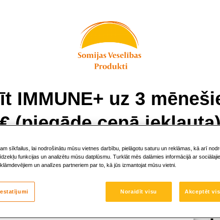
īt IMMUNE+ uz 3 mēnešie
€ (piegāde cenā iekļauta
m sīkfailus, lai nodrošinātu mūsu vietnes darbību, pielāgotu saturu un reklāmas, kā arī nodr
īdzekļu funkcijas un analizētu mūsu datplūsmu. Turklāt mēs dalāmies informācijā ar sociālaj
eklāmdevējiem un analīzes partneriem par to, kā jūs izmantojat mūsu vietni.
ķirtas oficiālas
:
iestatījumi
Noraidīt visu
Akceptēt vis
normālu imūnsistēmas