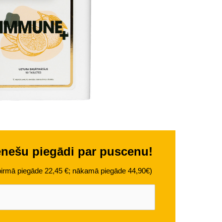
ēnešu piegādi par puscenu!
irmā piegāde 22,45 €; nākamā piegāde 44,90€)