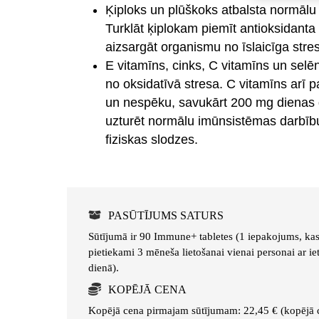
Ķiploks un plūškoks atbalsta normālu
Turklāt ķiplokam piemīt antioksidanta
aizsargāt organismu no īslaicīga stre
E vitamīns, cinks, C vitamīns un selē
no oksidatīvā stresa. C vitamīns arī
un nespēku, savukārt 200 mg dienas 
uzturēt normālu imūnsistēmas darbību
fiziskas slodzes.
PASŪTĪJUMS SATURS
Sūtījumā ir 90 Immune+ tabletes (1 iepakojums, kas s
pietiekami 3 mēneša lietošanai vienai personai ar i
dienā).
KOPĒJĀ CENA
Kopējā cena pirmajam sūtījumam: 22,45 € (kopējā c