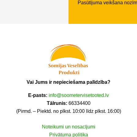
Pasūtījuma veikšana nozī
Vai Jums ir nepieciešama palīdzība?
E-pasts:
info@soometervisetooted.lv
Tālrunis:
66334400
(Pirmd. – Piektd. no plkst. 10:00 līdz plkst. 16:00)
Noteikumi un nosacījumi
Privātuma politika