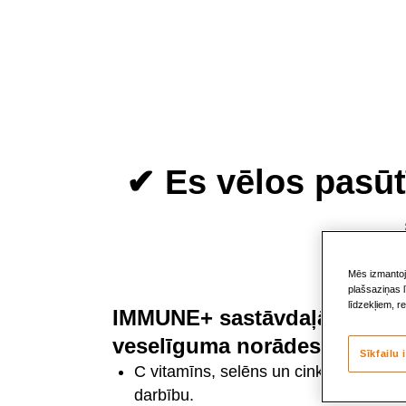
Skip
to
content
✔ Es vēlos pasūt
Mēs izmantoja
plašsaziņas l
līdzekļiem, r
IMMUNE+ sastāvdaļām ir pieš
veselīguma norādes, tostarp
Sīkfailu 
C vitamīns, selēns un cinks veicina 
darbību.