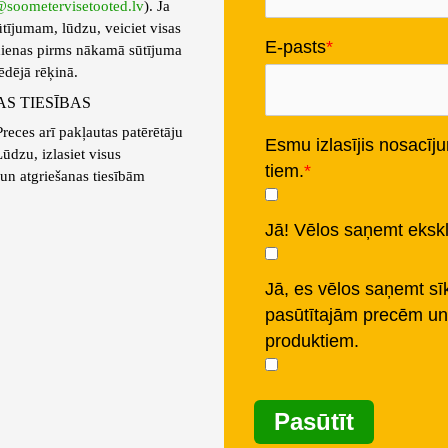
@soometervisetooted.lv
). Ja
ūtījumam, lūdzu, veiciet visas
E-pasts
 dienas pirms nākamā sūtījuma
dējā rēķinā.
S TIESĪBAS
reces arī pakļautas patērētāju
Esmu izlasījis nosacīju
ūdzu, izlasiet visus
tiem.
un atgriešanas tiesībām
Jā! Vēlos saņemt eksk
Jā, es vēlos saņemt sī
pasūtītajām precēm un 
produktiem.
Pasūtīt