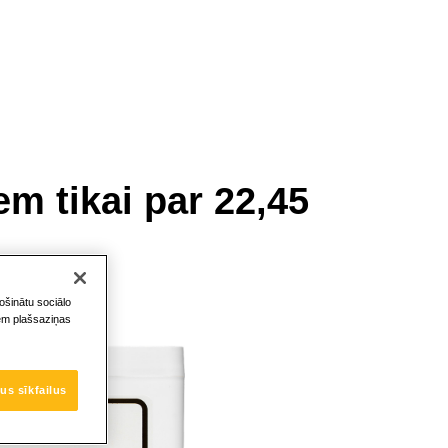
m tikai par 22,45
)
ošinātu sociālo
iem plašsaziņas
us sīkfailus