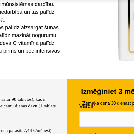
 imūnsistēmas darbību.
 iedarbība un tas palīdz
sa.
ns palīdz aizsargāt šūnas
 palīdz mazināt nogurumu
deva C vitamīna palīdz
 pirms un pēc intensīvas
Izmēģiniet 3 m
atur 90 tabletes), kas ir
(Zemākā cena 30 dienās: p
Vārds
eteicamu dienas devu (1 tablete
ena parasti: 7,48 €/mēnesī).