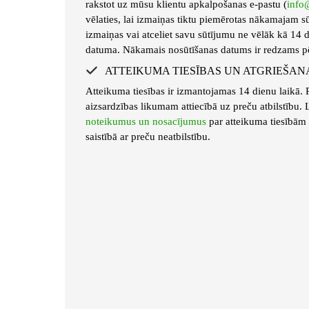
rakstot uz mūsu klientu apkalpošanas e-pastu (
info
vēlaties, lai izmaiņas tiktu piemērotas nākamajam s
izmaiņas vai atceliet savu sūtījumu ne vēlāk kā 14
datuma. Nākamais nosūtīšanas datums ir redzams pē
ATTEIKUMA TIESĪBAS UN ATGRIEŠANA
Atteikuma tiesības ir izmantojamas 14 dienu laikā. P
aizsardzības likumam attiecībā uz preču atbilstību. L
noteikumus un nosacījumus
par atteikuma tiesībām 
saistībā ar preču neatbilstību.