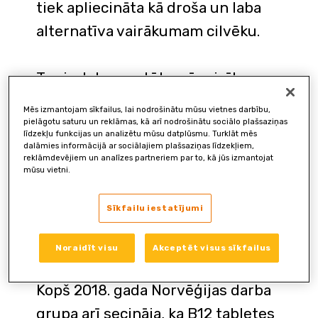
tiek apliecināta kā droša un laba
alternatīva vairākumam cilvēku.
Tas ir dokumentēts arī vairākos
publicētos pētījumos. [1]
Mēs izmantojam sīkfailus, lai nodrošinātu mūsu vietnes darbību,
pielāgotu saturu un reklāmas, kā arī nodrošinātu sociālo plašsaziņas
līdzekļu funkcijas un analizētu mūsu datplūsmu. Turklāt mēs
Zviedrijā B12 vitamīna tabletes
dalāmies informācijā ar sociālajiem plašsaziņas līdzekļiem,
reklāmdevējiem un analīzes partneriem par to, kā jūs izmantojat
lieto kopš 1964. gada. Aptuveni
mūsu vietni.
75% no tiem cilvēkiem, kam ir
Sīkfailu iestatījumi
nepieciešams papildus B12
vitamīns, patiešām lieto tabletes.
Noraidīt visu
Akceptēt visus sīkfailus
Kopš 2018. gada Norvēģijas darba
grupa arī secināja, ka B12 tabletes