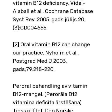
vitamin B12 deficiency. Vidal-
Alaball et al., Cochrane Database
Syst Rev. 2005. gads jūlijs 20;
(3):CD004655.
[2] Oral vitamin B12 can change
our practice. Nyholm et al.,
Postgrad Med J 2003.
gads;79:218–220.
Peroral behandling av vitamin
B12-mangel. (Perorāla B12
vitamīna deficīta ārstēšana)
Tidsskriftet. Den Norske