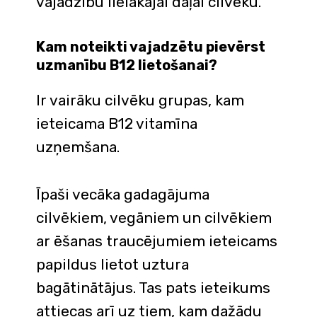
vajadzību lielākajai daļai cilvēku.
Kam noteikti vajadzētu pievērst
uzmanību B12 lietošanai?
Ir vairāku cilvēku grupas, kam
ieteicama B12 vitamīna
uzņemšana.
Īpaši vecāka gadagājuma
cilvēkiem, vegāniem un cilvēkiem
ar ēšanas traucējumiem ieteicams
papildus lietot uztura
bagātinātājus. Tas pats ieteikums
attiecas arī uz tiem, kam dažādu