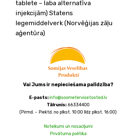
tablete – laba alternatīva
injekcijām) Statens
legemiddelverk (Norvēģijas zāļu
aģentūra)
Vai Jums ir nepieciešama palīdzība?
E-pasts:
info@soometervisetooted.lv
Tālrunis:
66334400
(Pirmd. – Piektd. no plkst. 10:00 līdz plkst. 16:00)
Noteikumi un nosacījumi
Privātuma politika