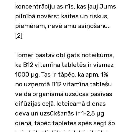
koncentrāciju asinīs, kas ļauj Jums
pilnībā novērst kaites un riskus,
piemēram, nevēlamu asiņošanu.
[2]
Tomēr pastāv obligāts noteikums,
ka B12 vitamīna tabletēs ir vismaz
1000 µg. Tas ir tāpēc, ka apm. 1%
no uzņemtā B12 vitamīna tablešu
veidā organismā uzsūcas pasīvās
difūzijas ceļā. Ieteicamā dienas
deva un uzsūkšanās ir 1-2,5 µg
dienā, tāpēc tabletes spēs segt šo