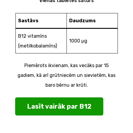
Vienas tabletes saturs
Sastāvs
Daudzums
B12 vitamīns
1000 µg
(metilkobalamīns)
Piemērots ikvienam, kas vecāks par 15
gadiem, kā arī grūtniecēm un sievietēm, kas
baro bērnu ar krūti.
Lasīt vairāk par B12