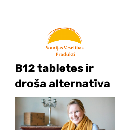
Skip
to
content
B12 tabletes ir
droša alternatīva