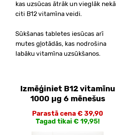
kas uzsūcas ātrāk un vieglāk nekā
citi B12 vitamīna veidi.
Sūkšanas tabletes iesūcas arī
mutes gļotādās, kas nodrošina
labāku vitamīna uzsūkšanos.
Izmēģiniet B12 vitamīnu
1000 µg 6 mēnešus
Parastā cena € 39,90
Tagad tikai € 19,95!