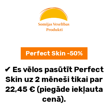
Skip
to
content
Perfect Skin -50%
✔ Es vēlos pasūtīt Perfect
Skin uz 2 mēneši tikai par
22,45 € (piegāde iekļauta
cenā).