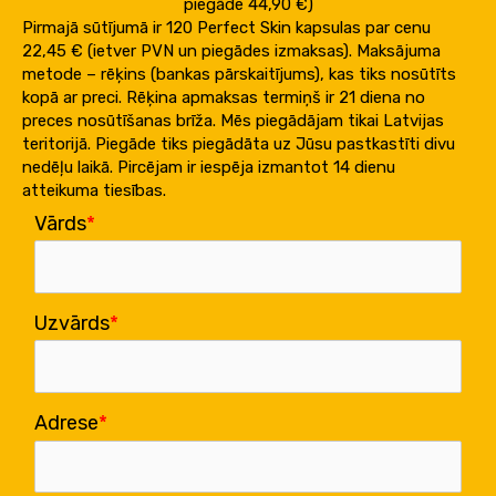
piegāde 44,90 €)
Pirmajā sūtījumā ir 120 Perfect Skin kapsulas par cenu
22,45 € (ietver PVN un piegādes izmaksas). Maksājuma
metode – rēķins (bankas pārskaitījums), kas tiks nosūtīts
kopā ar preci. Rēķina apmaksas termiņš ir 21 diena no
preces nosūtīšanas brīža. Mēs piegādājam tikai Latvijas
teritorijā. Piegāde tiks piegādāta uz Jūsu pastkastīti divu
nedēļu laikā. Pircējam ir iespēja izmantot 14 dienu
atteikuma tiesības.
Vārds
Uzvārds
Adrese