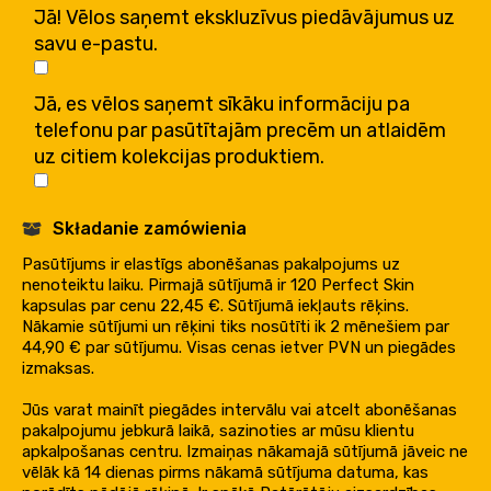
Jā! Vēlos saņemt ekskluzīvus piedāvājumus uz
savu e-pastu.
Jā, es vēlos saņemt sīkāku informāciju pa
telefonu par pasūtītajām precēm un atlaidēm
uz citiem kolekcijas produktiem.
Składanie zamówienia
Pasūtījums ir elastīgs abonēšanas pakalpojums uz
nenoteiktu laiku. Pirmajā sūtījumā ir 120 Perfect Skin
kapsulas par cenu 22,45 €. Sūtījumā iekļauts rēķins.
Nākamie sūtījumi un rēķini tiks nosūtīti ik 2 mēnešiem par
44,90 € par sūtījumu. Visas cenas ietver PVN un piegādes
izmaksas.
Jūs varat mainīt piegādes intervālu vai atcelt abonēšanas
pakalpojumu jebkurā laikā, sazinoties ar mūsu klientu
apkalpošanas centru. Izmaiņas nākamajā sūtījumā jāveic ne
vēlāk kā 14 dienas pirms nākamā sūtījuma datuma, kas