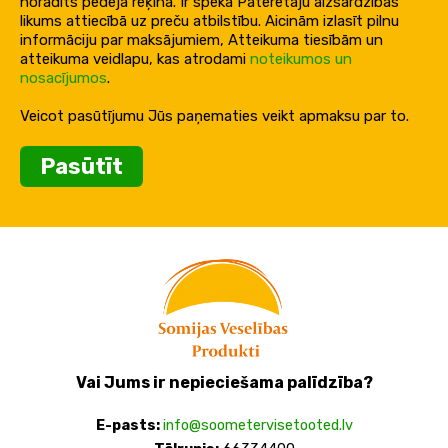
norādīts pēdējā rēķinā. Ir spēkā Patērētāju aizsardzības
likums attiecībā uz preču atbilstību. Aicinām izlasīt pilnu
informāciju par maksājumiem, Atteikuma tiesībām un
atteikuma veidlapu, kas atrodami
noteikumos un
nosacījumos
.
Veicot pasūtījumu Jūs paņematies veikt apmaksu par to.
Pasūtīt
Vai Jums ir nepieciešama palīdzība?
E-pasts:
info@soometervisetooted.lv