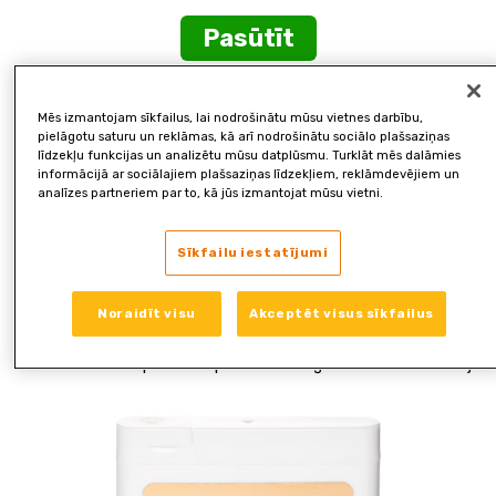
Pasūtīt
Perfect Skin
Mēs izmantojam sīkfailus, lai nodrošinātu mūsu vietnes darbību,
pielāgotu saturu un reklāmas, kā arī nodrošinātu sociālo plašsaziņas
Perfect Skin + ir produkts, kas izstrādāts kopā ar ekspertiem
līdzekļu funkcijas un analizētu mūsu datplūsmu. Turklāt mēs dalāmies
informācijā ar sociālajiem plašsaziņas līdzekļiem, reklāmdevējiem un
skaistuma uzturēšanai. Papildus ārējai ādas kopšanai ir svarīgi
analīzes partneriem par to, kā jūs izmantojat mūsu vietni.
nodrošināt pietiekamu visu uzturvielu daudzumu organismā, kas
nepieciešami veselīgai ādai.
Sīkfailu iestatījumi
Ādas veselību ietekmējošus vitamīnus un minerālvielas, ko
Eiropas Pārtikas nekaitīguma iestāde (EFSA) un Eiropas Komisij
Noraidīt visu
Akceptēt visus sīkfailus
(EK) ir oficiāli apstiprinājušas kā labvēlīgu ietekmi uz ādas
veselību. Klīniski pētīts un patentēts augu ekstrakta savienojum